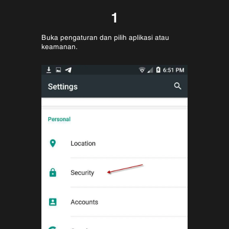
1
Buka pengaturan dan pilih aplikasi atau
keamanan.