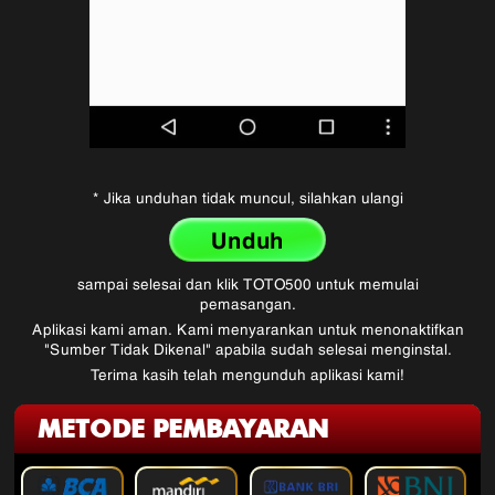
* Jika unduhan tidak muncul, silahkan ulangi
Unduh
sampai selesai dan klik TOTO500 untuk memulai
pemasangan.
Aplikasi kami aman. Kami menyarankan untuk menonaktifkan
"Sumber Tidak Dikenal" apabila sudah selesai menginstal.
Terima kasih telah mengunduh aplikasi kami!
METODE PEMBAYARAN