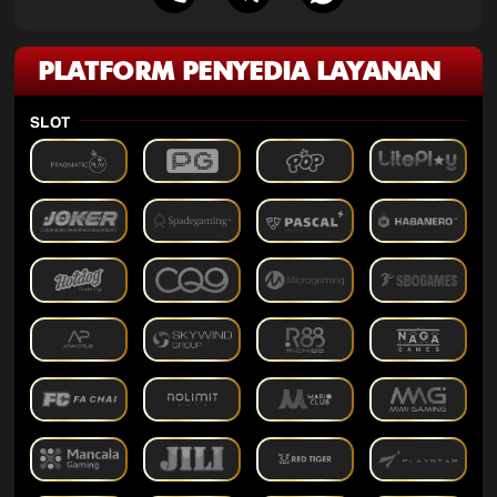
PLATFORM PENYEDIA LAYANAN
SLOT