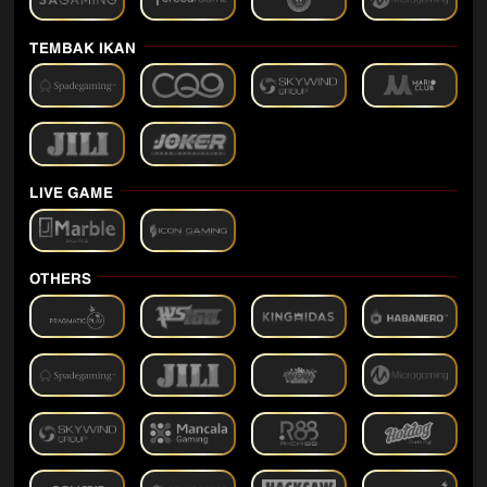
TEMBAK IKAN
LIVE GAME
OTHERS