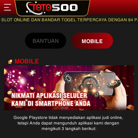
 SLOT ONLINE DAN BANDAR TOGEL TERPERCAYA DENGAN 84 P
MOBILE
BANTUAN
MOBILE
Google Playstore tidak menyediakan aplikasi judi online, 
tetapi Anda dapat mengunduh aplikasi kami dengan 
mengikuti 3 langkah berikut: