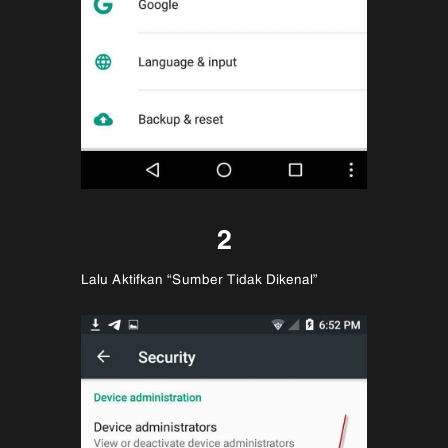
2
Lalu Aktifkan “Sumber Tidak Dikenal”